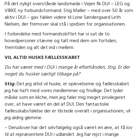
På det nyligt overståede landsmøde i Vejen fik DUI – LEG og
VIRKE ny forbundsformand. Stig Møller – med over 50 år som
aktiv i DUI – gav faklen videre til Lone Søndergaard Leth
Nielsen, der fremover skal stå i spidsen for organisationen.
I forbindelse med formandsskiftet har vi sat de to
hovedpersoner stævne og talt med dem om fortiden,
fremtiden og alt det ind i mellem.
VIL ALTID HUSKE FÆLLESSKABET
Du har været med i DUI i mange år efterhånden, Stig. Er der
noget du husker særligt tilbage på?
Stig:
Det jeg altid vil huske, er oplevelserne og fællesskabet
jeg har haft med vores medlemmer og frivillige. Det lyder
måske som en kliche, men jeg føler mig meget privilegeret
over, at have været en del af DUI. Den fantastiske
fællesskabsfølelse der er tilstede overalt i organisationen, vil
jeg aldrig glemme.
– Derudover har det selvfølgelig også været en ære, at få lov
til at repræsentere DUI i udlandet. Jeg har rejst i mange