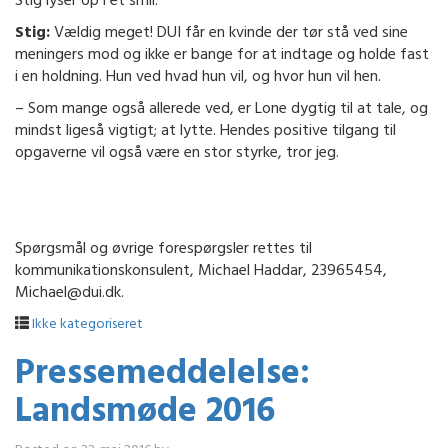
Stig lyser op i et smil.
Stig:
Vældig meget! DUI får en kvinde der tør stå ved sine
meningers mod og ikke er bange for at indtage og holde fast
i en holdning. Hun ved hvad hun vil, og hvor hun vil hen.
– Som mange også allerede ved, er Lone dygtig til at tale, og
mindst ligeså vigtigt; at lytte. Hendes positive tilgang til
opgaverne vil også være en stor styrke, tror jeg.
Spørgsmål og øvrige forespørgsler rettes til
kommunikationskonsulent, Michael Haddar, 23965454,
Michael@dui.dk.
Ikke kategoriseret
Pressemeddelelse:
Landsmøde 2016