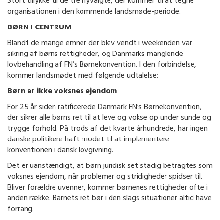
Stort tillykke til de tre nyvalgte, der kommer til at tegne
organisationen i den kommende landsmøde-periode.
BØRN I CENTRUM
Blandt de mange emner der blev vendt i weekenden var
sikring af børns rettigheder, og Danmarks manglende
lovbehandling af FN’s Børnekonvention. I den forbindelse,
kommer landsmødet med følgende udtalelse:
Børn er ikke voksnes ejendom
For 25 år siden ratificerede Danmark FN’s Børnekonvention,
der sikrer alle børns ret til at leve og vokse op under sunde og
trygge forhold. På trods af det kvarte århundrede, har ingen
danske politikere haft modet til at implementere
konventionen i dansk lovgivning.
Det er uanstændigt, at børn juridisk set stadig betragtes som
voksnes ejendom, når problemer og stridigheder spidser til.
Bliver forældre uvenner, kommer børnenes rettigheder ofte i
anden række. Barnets ret bør i den slags situationer altid have
forrang.