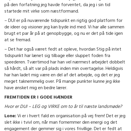
på den forfatning jeg havde forventet, da jeg i sin tid
startede mit virke som næstformand.
– DUI er på nuværende tidspunkt en rigtig god platform for
de ideer og visioner jeg kan byde ind med. Vi har alle sammen
brugt et par år på at genopbygge, og nu er det på tide igen
at se fremad.
– Det har også været fedt at opleve, hvordan Stig på intet
tidspunkt har lænet sig tilbage eller sluppet foden fra
speederen. Tværtimod har han vel nærmest arbejdet dobbelt
så hårdt, så alt var på plads inden min overtagelse. Heldigvis
har han ladet mig være en del af det arbejde, og det er jeg
meget taknemmelig over. På mange punkter kunne jeg ikke
have ønsket mig en bedre lærer.
FREMTIDEN ER I GODE HÆNDER
Hvor er DUI – LEG og VIRKE om to år til næste landsmøde?
Lone:
Vi er i hvert fald en organisation på vej frem! Det er jeg
slet ikke i tvivl om, når man fornemmer den energi og det
engagement der gemmer sig i vores frivillige. Det er fedt at