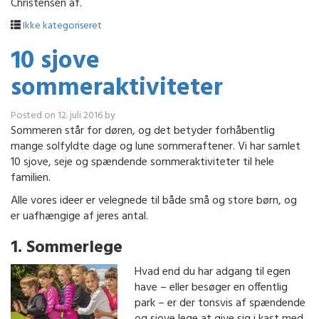
Christensen af.
Ikke kategoriseret
10 sjove
sommeraktiviteter
Posted on
12. juli 2016
by
Sommeren står for døren, og det betyder forhåbentlig
mange solfyldte dage og lune sommeraftener. Vi har samlet
10 sjove, seje og spændende sommeraktiviteter til hele
familien.
Alle vores ideer er velegnede til både små og store børn, og
er uafhængige af jeres antal.
1. Sommerlege
Hvad end du har adgang til egen
have – eller besøger en offentlig
park – er der tonsvis af spændende
og sjove lege at give sig i kast med.