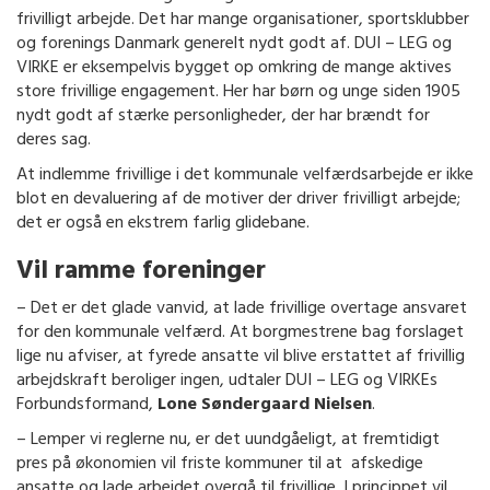
frivilligt arbejde. Det har mange organisationer, sportsklubber
og forenings Danmark generelt nydt godt af. DUI – LEG og
VIRKE er eksempelvis bygget op omkring de mange aktives
store frivillige engagement. Her har børn og unge siden 1905
nydt godt af stærke personligheder, der har brændt for
deres sag.
At indlemme frivillige i det kommunale velfærdsarbejde er ikke
blot en devaluering af de motiver der driver frivilligt arbejde;
det er også en ekstrem farlig glidebane.
Vil ramme foreninger
– Det er det glade vanvid, at lade frivillige overtage ansvaret
for den kommunale velfærd. At borgmestrene bag forslaget
lige nu afviser, at fyrede ansatte vil blive erstattet af frivillig
arbejdskraft beroliger ingen, udtaler DUI – LEG og VIRKEs
Forbundsformand,
Lone Søndergaard Nielsen
.
– Lemper vi reglerne nu, er det uundgåeligt, at fremtidigt
pres på økonomien vil friste kommuner til at afskedige
ansatte og lade arbejdet overgå til frivillige. I princippet vil