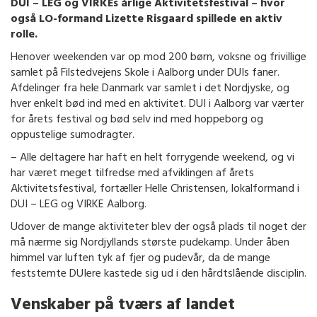
DUI – LEG og VIRKEs årlige Aktivitetsfestival – hvor
også LO-formand Lizette Risgaard spillede en aktiv
rolle.
Henover weekenden var op mod 200 børn, voksne og frivillige
samlet på Filstedvejens Skole i Aalborg under DUIs faner.
Afdelinger fra hele Danmark var samlet i det Nordjyske, og
hver enkelt bød ind med en aktivitet. DUI i Aalborg var værter
for årets festival og bød selv ind med hoppeborg og
oppustelige sumodragter.
– Alle deltagere har haft en helt forrygende weekend, og vi
har været meget tilfredse med afviklingen af årets
Aktivitetsfestival, fortæller Helle Christensen, lokalformand i
DUI – LEG og VIRKE Aalborg.
Udover de mange aktiviteter blev der også plads til noget der
må nærme sig Nordjyllands største pudekamp. Under åben
himmel var luften tyk af fjer og pudevår, da de mange
feststemte DUIere kastede sig ud i den hårdtslående disciplin.
Venskaber på tværs af landet