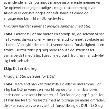
spændende lande, og mødt mange inspirerende mennesker.
De oplevelser er jeg naturligvis meget taknemmelig over.
Alligevel er der ikke noget der slår synet af glade og
engagerede børn til en DUI-aktivitet.
Hvordan har det været at arbejde sammen med Stig?
Lone:
Lærerigt! Det har været en fornøjelse, og selvom vi har
haft vores diskussioner – men vi er altid kommet styrkede ud
af dem. Vi er lykkedes med at vende vores forskellighed til en
styrke. Derfor føler jeg mig mere robust og stærk efter
samarbejdet med Stig, ligesom jeg også tror, han har udviklet
sig i mit selskab.
Stig:
Det er ikke løgn.
Hvad har Stig betydet for DUI?
Lone:
Mere end han kan forestille sig eller vil indrømme. For
Stig har DUI jo været en livsstil, og det kan man ikke blive
andet end voldsomt inspireret af. Derfor er jeg også glad for,
at han har lyst til forsætte med at bidrage på andre områder.
Det kan næsten være svært at forestille sig et DUI – LEG og