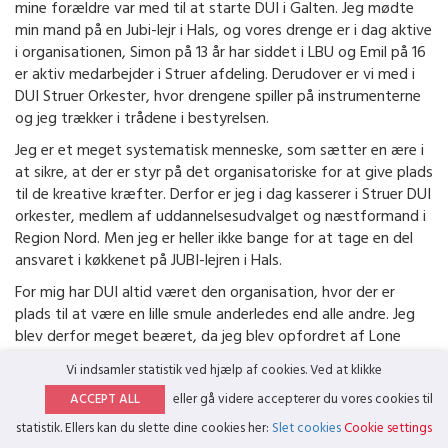
mine forældre var med til at starte DUI i Galten. Jeg mødte
min mand på en Jubi-lejr i Hals, og vores drenge er i dag aktive
i organisationen, Simon på 13 år har siddet i LBU og Emil på 16
er aktiv medarbejder i Struer afdeling. Derudover er vi med i
DUI Struer Orkester, hvor drengene spiller på instrumenterne
og jeg trækker i trådene i bestyrelsen.
Jeg er et meget systematisk menneske, som sætter en ære i
at sikre, at der er styr på det organisatoriske for at give plads
til de kreative kræfter. Derfor er jeg i dag kasserer i Struer DUI
orkester, medlem af uddannelsesudvalget og næstformand i
Region Nord. Men jeg er heller ikke bange for at tage en del
ansvaret i køkkenet på JUBI-lejren i Hals.
For mig har DUI altid været den organisation, hvor der er
plads til at være en lille smule anderledes end alle andre. Jeg
blev derfor meget beæret, da jeg blev opfordret af Lone
Leth Søndergaard Nielsen til at stille op som organisatorisk
Vi indsamler statistik ved hjælp af cookies. Ved at klikke
næstformand og efterfølgende opnåede støtte fra
ACCEPT ALL
eller gå videre accepterer du vores cookies til
hovedbestyrelsen.
statistik. Ellers kan du slette dine cookies her:
Slet cookies
Cookie settings
Ikke kategoriseret