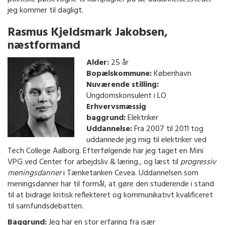
jeg kommer til dagligt.
Rasmus Kjeldsmark Jakobsen
,
næstformand
Alder:
25 år
Bopælskommune:
København
Nuværende stilling:
Ungdomskonsulent i LO
Erhvervsmæssig
baggrund:
Elektriker
Uddannelse:
Fra 2007 til 2011 tog
uddannede jeg mig til elektriker ved
Tech College Aalborg. Efterfølgende har jeg taget en Mini
VPG ved Center for arbejdsliv & læring., og læst til
progressiv
meningsdanner
i Tænketanken Cevea. Uddannelsen som
meningsdanner har til formål, at gøre den studerende i stand
til at bidrage kritisk reflekteret og kommunikativt kvalificeret
til samfundsdebatten.
Baggrund:
Jeg har en stor erfaring fra især