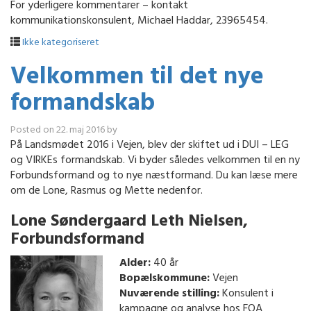
For yderligere kommentarer – kontakt
kommunikationskonsulent, Michael Haddar, 23965454.
Ikke kategoriseret
Velkommen til det nye
formandskab
Posted on
22. maj 2016
by
På Landsmødet 2016 i Vejen, blev der skiftet ud i DUI – LEG
og VIRKEs formandskab. Vi byder således velkommen til en ny
Forbundsformand og to nye næstformand. Du kan læse mere
om de Lone, Rasmus og Mette nedenfor.
Lone Søndergaard Leth Nielsen
,
Forbundsformand
Alder:
40 år
Bopælskommune:
Vejen
Nuværende stilling:
Konsulent i
kampagne og analyse hos FOA