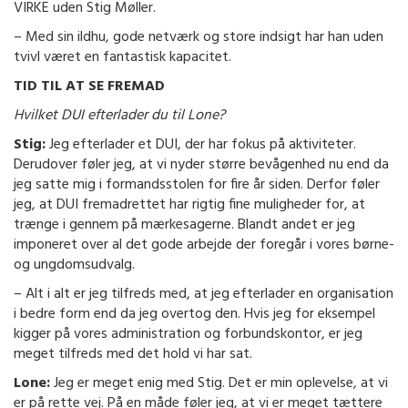
VIRKE uden Stig Møller.
– Med sin ildhu, gode netværk og store indsigt har han uden
tvivl været en fantastisk kapacitet.
TID TIL AT SE FREMAD
Hvilket DUI efterlader du til Lone?
Stig:
Jeg efterlader et DUI, der har fokus på aktiviteter.
Derudover føler jeg, at vi nyder større bevågenhed nu end da
jeg satte mig i formandsstolen for fire år siden. Derfor føler
jeg, at DUI fremadrettet har rigtig fine muligheder for, at
trænge i gennem på mærkesagerne. Blandt andet er jeg
imponeret over al det gode arbejde der foregår i vores børne-
og ungdomsudvalg.
– Alt i alt er jeg tilfreds med, at jeg efterlader en organisation
i bedre form end da jeg overtog den. Hvis jeg for eksempel
kigger på vores administration og forbundskontor, er jeg
meget tilfreds med det hold vi har sat.
Lone:
Jeg er meget enig med Stig. Det er min oplevelse, at vi
er på rette vej. På en måde føler jeg, at vi er meget tættere