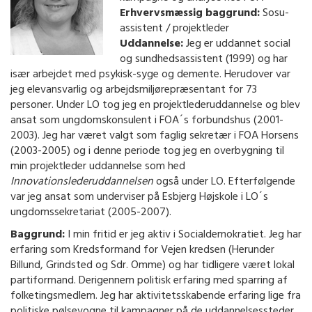
Erhvervsmæssig baggrund:
Sosu-
assistent / projektleder
Uddannelse:
Jeg er uddannet social
og sundhedsassistent (1999) og har
især arbejdet med psykisk-syge og demente. Herudover var
jeg elevansvarlig og arbejdsmiljørepræsentant for 73
personer. Under LO tog jeg en projektlederuddannelse og blev
ansat som ungdomskonsulent i FOA´s forbundshus (2001-
2003). Jeg har været valgt som faglig sekretær i FOA Horsens
(2003-2005) og i denne periode tog jeg en overbygning til
min projektleder uddannelse som hed
Innovationslederuddannelsen
også under LO. Efterfølgende
var jeg ansat som underviser på Esbjerg Højskole i LO´s
ungdomssekretariat (2005-2007).
Baggrund:
I min fritid er jeg aktiv i Socialdemokratiet. Jeg har
erfaring som Kredsformand for Vejen kredsen (Herunder
Billund, Grindsted og Sdr. Omme) og har tidligere været lokal
partiformand. Derigennem politisk erfaring med sparring af
folketingsmedlem. Jeg har aktivitetsskabende erfaring lige fra
politiske pølsevogne til kampagner på de uddannelsessteder