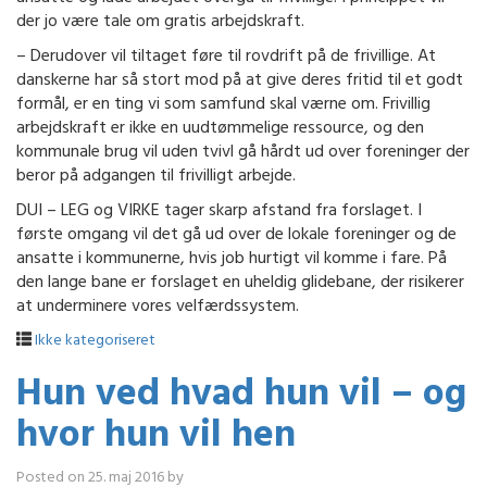
der jo være tale om gratis arbejdskraft.
– Derudover vil tiltaget føre til rovdrift på de frivillige. At
danskerne har så stort mod på at give deres fritid til et godt
formål, er en ting vi som samfund skal værne om. Frivillig
arbejdskraft er ikke en uudtømmelige ressource, og den
kommunale brug vil uden tvivl gå hårdt ud over foreninger der
beror på adgangen til frivilligt arbejde.
DUI – LEG og VIRKE tager skarp afstand fra forslaget. I
første omgang vil det gå ud over de lokale foreninger og de
ansatte i kommunerne, hvis job hurtigt vil komme i fare. På
den lange bane er forslaget en uheldig glidebane, der risikerer
at underminere vores velfærdssystem.
Ikke kategoriseret
Hun ved hvad hun vil – og
hvor hun vil hen
Posted on
25. maj 2016
by