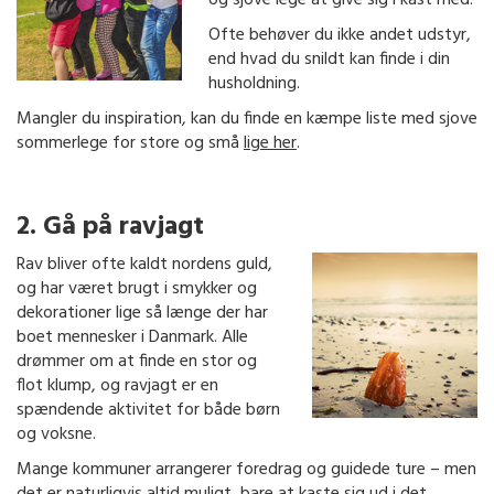
Ofte behøver du ikke andet udstyr,
end hvad du snildt kan finde i din
husholdning.
Mangler du inspiration, kan du finde en kæmpe liste med sjove
sommerlege for store og små
lige her
.
2. Gå på ravjagt
Rav bliver ofte kaldt nordens guld,
og har været brugt i smykker og
dekorationer lige så længe der har
boet mennesker i Danmark. Alle
drømmer om at finde en stor og
flot klump, og ravjagt er en
spændende aktivitet for både børn
og voksne.
Mange kommuner arrangerer foredrag og guidede ture – men
det er naturligvis altid muligt, bare at kaste sig ud i det.