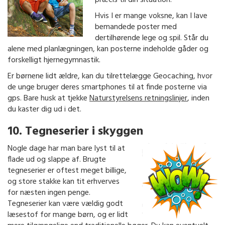
Hvis I er mange voksne, kan I lave
bemandede poster med
dertilhørende lege og spil. Står du
alene med planlægningen, kan posterne indeholde gåder og
forskelligt hjernegymnastik.
Er børnene lidt ældre, kan du tilrettelægge Geocaching, hvor
de unge bruger deres smartphones til at finde posterne via
gps. Bare husk at tjekke
Naturstyrelsens retningslinjer
, inden
du kaster dig ud i det.
10. Tegneserier i skyggen
Nogle dage har man bare lyst til at
flade ud og slappe af. Brugte
tegneserier er oftest meget billige,
og store stakke kan tit erhverves
for næsten ingen penge.
Tegneserier kan være vældig godt
læsestof for mange børn, og er lidt