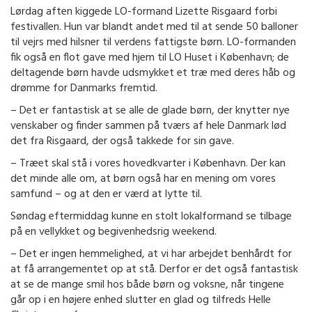
Lørdag aften kiggede LO-formand Lizette Risgaard forbi
festivallen. Hun var blandt andet med til at sende 50 balloner
til vejrs med hilsner til verdens fattigste børn. LO-formanden
fik også en flot gave med hjem til LO Huset i København; de
deltagende børn havde udsmykket et træ med deres håb og
drømme for Danmarks fremtid.
– Det er fantastisk at se alle de glade børn, der knytter nye
venskaber og finder sammen på tværs af hele Danmark lød
det fra Risgaard, der også takkede for sin gave.
– Træet skal stå i vores hovedkvarter i København. Der kan
det minde alle om, at børn også har en mening om vores
samfund – og at den er værd at lytte til.
Søndag eftermiddag kunne en stolt lokalformand se tilbage
på en vellykket og begivenhedsrig weekend.
– Det er ingen hemmelighed, at vi har arbejdet benhårdt for
at få arrangementet op at stå. Derfor er det også fantastisk
at se de mange smil hos både børn og voksne, når tingene
går op i en højere enhed slutter en glad og tilfreds Helle