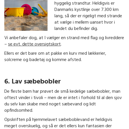
hyggelig strandtur. Heldigvis er
Danmarks kystlinje over 7.300 km
lang, så der er rigeligt med strande
at vælge i mellem uanset hvor i
landet du befinder dig.
Vi anbefaler dog, at I vælger en strand med flag og livreddere
–
se evt. dette oversigtskort
.
Ellers er det bare om at pakke en kurv med lækkerier,
solcreme og badetøj og komme afsted.
6. Lav sæbebobler
De fleste børn har prøvet de små kedelige sæbebobler, man
oftest vinder i tivoli – men de er intet i forhold til al den sjov
du selv kan skabe med noget sæbevand og lidt
opfindsomhed.
Opskriften på hjemmelavet sæbeboblevand er heldigvis
meget overskuelig, og så er det ellers kun fantasien der