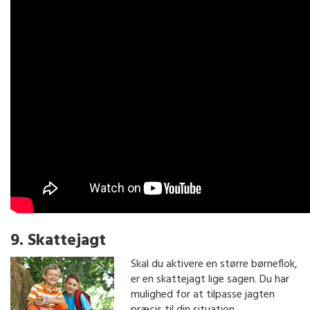
9. Skattejagt
Skal du aktivere en større børneflok,
er en skattejagt lige sagen. Du har
mulighed for at tilpasse jagten
præcis til din situation.