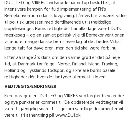
DUI – LEG og VIRKEs landsmøde har netop besluttet, at
intensivere kampen for fuld implementering af FN’s
Børnekonvention i dansk lovgivning. I årevis har vi været vidne
til politisk lurpasseri med dertilhørende utilstrækkelige
lappeløsninger. Børns rettigheder har alle dage været DUI’s
mærkesag – og en samlet politisk vilje til Børnekonventionen
vil ændre mange danske børns hverdag til det bedre. Vi har
længe talt for døve øren, men den tid skal være forbi nu.
Efter 25 lange års dans om den varme grød er det på høje
tid, at Danmark tør følge i Norge, Finland, Island, Frankrig,
Holland og Tysklands fodspor, og sikre alle børns basale
rettigheder dér, hvor det betyder allermest; i loven!
VEDTÆGTSÆNDRINGER
Flere paragraffer i DUI-LEG og VIRKES vedtægter blev ændret
og nye punkter er kommet til. De opdaterede vedtægter vil
være tilgængelig snarest – ligesom samtlige dokumenter vil
være til fri afhentning på
www.DUI.dk
.