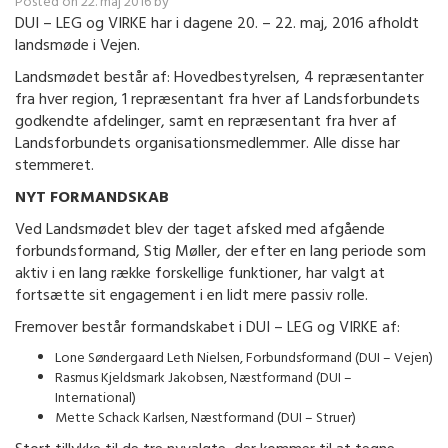
Posted on
22. maj 2016
by
DUI – LEG og VIRKE har i dagene 20. – 22. maj, 2016 afholdt
landsmøde i Vejen.
Landsmødet består af: Hovedbestyrelsen, 4 repræsentanter
fra hver region, 1 repræsentant fra hver af Landsforbundets
godkendte afdelinger, samt en repræsentant fra hver af
Landsforbundets organisationsmedlemmer. Alle disse har
stemmeret.
NYT FORMANDSKAB
Ved Landsmødet blev der taget afsked med afgående
forbundsformand, Stig Møller, der efter en lang periode som
aktiv i en lang række forskellige funktioner, har valgt at
fortsætte sit engagement i en lidt mere passiv rolle.
Fremover består formandskabet i DUI – LEG og VIRKE af:
Lone Søndergaard Leth Nielsen, Forbundsformand (DUI – Vejen)
Rasmus Kjeldsmark Jakobsen, Næstformand (DUI –
International)
Mette Schack Karlsen, Næstformand (DUI – Struer)