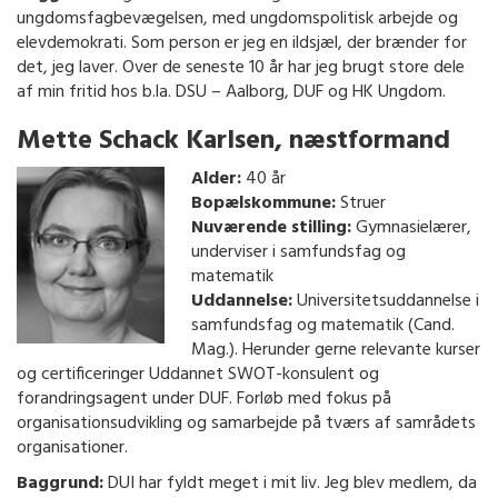
ungdomsfagbevægelsen, med ungdomspolitisk arbejde og
elevdemokrati. Som person er jeg en ildsjæl, der brænder for
det, jeg laver. Over de seneste 10 år har jeg brugt store dele
af min fritid hos b.la. DSU – Aalborg, DUF og HK Ungdom.
Mette Schack Karlsen, næstformand
Alder:
40 år
Bopælskommune:
Struer
Nuværende stilling:
Gymnasielærer,
underviser i samfundsfag og
matematik
Uddannelse:
Universitetsuddannelse i
samfundsfag og matematik (Cand.
Mag.). Herunder gerne relevante kurser
og certificeringer Uddannet SWOT-konsulent og
forandringsagent under DUF. Forløb med fokus på
organisationsudvikling og samarbejde på tværs af samrådets
organisationer.
Baggrund:
DUI har fyldt meget i mit liv. Jeg blev medlem, da