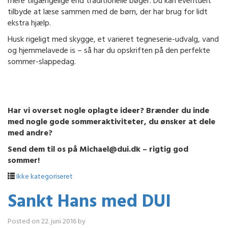
mere tilgængelige end traditionelle bøger. Du kan eventuelt
tilbyde at læse sammen med de børn, der har brug for lidt
ekstra hjælp.
Husk rigeligt med skygge, et varieret tegneserie-udvalg, vand
og hjemmelavede is – så har du opskriften på den perfekte
sommer-slappedag.
Har vi overset nogle oplagte ideer? Brænder du inde
med nogle gode sommeraktiviteter, du ønsker at dele
med andre?
Send dem til os på Michael@dui.dk – rigtig god
sommer!
Ikke kategoriseret
Sankt Hans med DUI
Posted on
22. juni 2016
by