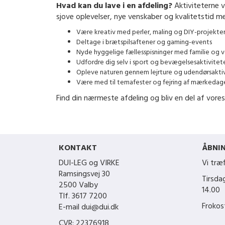
Hvad kan du lave i en afdeling?
Aktiviteterne va
sjove oplevelser, nye venskaber og kvalitetstid me
Være kreativ med perler, maling og DIY-projekte
Deltage i brætspilsaftener og gaming-events
Nyde hyggelige fællesspisninger med familie og 
Udfordre dig selv i sport og bevægelsesaktivitet
Opleve naturen gennem lejrture og udendørsakti
Være med til temafester og fejring af mærkedage
Find din nærmeste afdeling og bliv en del af vore
KONTAKT
ÅBNI
DUI-LEG og VIRKE
Vi træf
Ramsingsvej 30
Tirsda
2500 Valby
14.00
Tlf. 3617 7200
Frokost
E-mail dui@dui.dk
CVR: 22376918