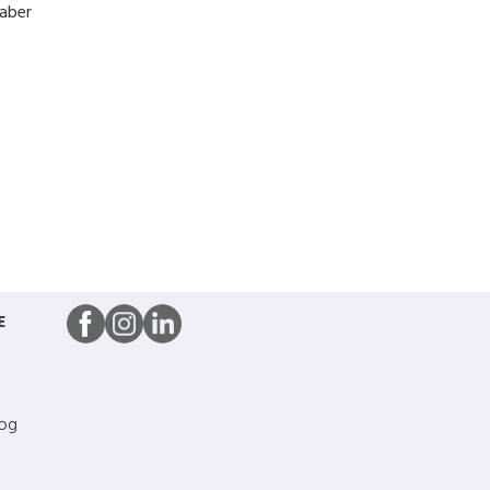
kaber
E
 og