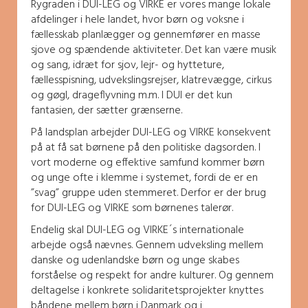
Rygraden i DUI-LEG og VIRKE er vores mange lokale
afdelinger i hele landet, hvor børn og voksne i
fællesskab planlægger og gennemfører en masse
sjove og spændende aktiviteter. Det kan være musik
og sang, idræt for sjov, lejr- og hytteture,
fællesspisning, udvekslingsrejser, klatrevægge, cirkus
og gøgl, drageflyvning m.m. I DUI er det kun
fantasien, der sætter grænserne.
På landsplan arbejder DUI-LEG og VIRKE konsekvent
på at få sat børnene på den politiske dagsorden. I
vort moderne og effektive samfund kommer børn
og unge ofte i klemme i systemet, fordi de er en
”svag” gruppe uden stemmeret. Derfor er der brug
for DUI-LEG og VIRKE som børnenes talerør.
Endelig skal DUI-LEG og VIRKE´s internationale
arbejde også nævnes. Gennem udveksling mellem
danske og udenlandske børn og unge skabes
forståelse og respekt for andre kulturer. Og gennem
deltagelse i konkrete solidaritetsprojekter knyttes
båndene mellem børn i Danmark og i