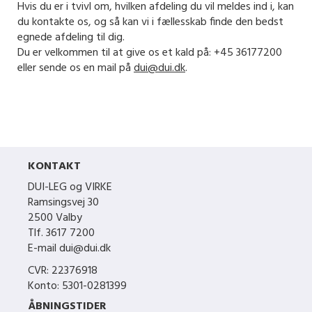
Hvis du er i tvivl om, hvilken afdeling du vil meldes ind i, kan
du kontakte os, og så kan vi i fællesskab finde den bedst
egnede afdeling til dig.
Du er velkommen til at give os et kald på:
+45 36177200
eller sende os en mail på
dui@dui.dk
.
KONTAKT
DUI-LEG og VIRKE
Ramsingsvej 30
2500 Valby
Tlf. 3617 7200
E-mail dui@dui.dk
CVR: 22376918
Konto: 5301-0281399
ÅBNINGSTIDER