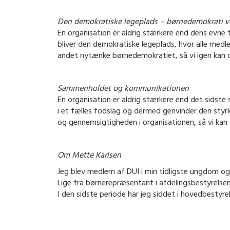
Den demokratiske legeplads – børnedemokrati ve
En organisation er aldrig stærkere end dens evne t
bliver den demokratiske legeplads, hvor alle medle
andet nytænke børnedemokratiet, så vi igen kan d
Sammenholdet og kommunikationen
En organisation er aldrig stærkere end det sidste
i et fælles fodslag og dermed genvinder den styr
og gennemsigtigheden i organisationen, så vi kan 
Om Mette Karlsen
Jeg blev medlem af DUI i min tidligste ungdom o
Lige fra børnerepræsentant i afdelingsbestyrelse
I den sidste periode har jeg siddet i hovedbestyre