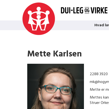
Hvad la
Mette Karlsen
2288 3920
mk@hogym
Mette er me
Mettes kand
Struer Orke