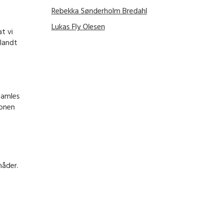
Rebekka Sønderholm Bredahl
Lukas Fly Olesen
t vi
blandt
samles
ionen
måder.