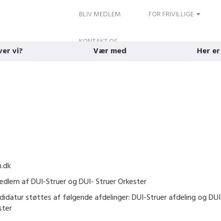
BLIV MEDLEM
FOR FRIVILLIGE
KONTAKT OS
ver vi?
Vær med
Her er
.dk
dlem af DUI-Struer og DUI- Struer Orkester
idatur støttes af følgende afdelinger: DUI-Struer afdeling og DUI
ster