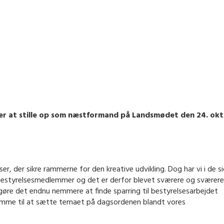
r at stille op som næstformand på Landsmødet den 24. ok
er, der sikre rammerne for den kreative udvikling. Dog har vi i de s
e bestyrelsesmedlemmer og det er derfor blevet sværere og sværere
gøre det endnu nemmere at finde sparring til bestyrelsesarbejdet
emme til at sætte temaet på dagsordenen blandt vores