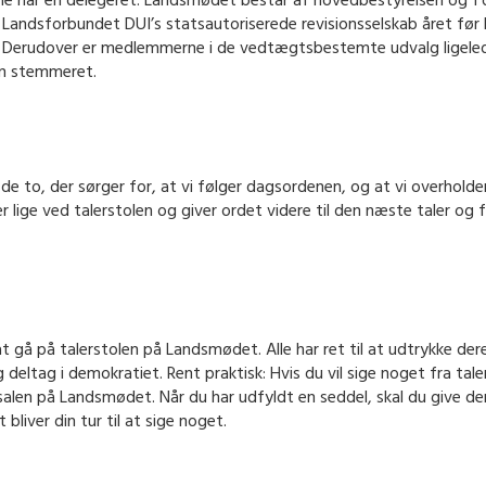
ne har en delegeret. Landsmødet består af hovedbestyrelsen og 1 de
Landsforbundet DUI’s statsautoriserede revisionsselskab året før 
r. Derudover er medlemmerne i de vedtægtsbestemte udvalg ligele
den stemmeret.
 de to, der sørger for, at vi følger dagsordenen, og at vi overho
er lige ved talerstolen og giver ordet videre til den næste taler 
at gå på talerstolen på Landsmødet. Alle har ret til at udtrykke de
 deltag i demokratiet. Rent praktisk: Hvis du vil sige noget fra tale
alen på Landsmødet. Når du har udfyldt en seddel, skal du give den t
t bliver din tur til at sige noget.