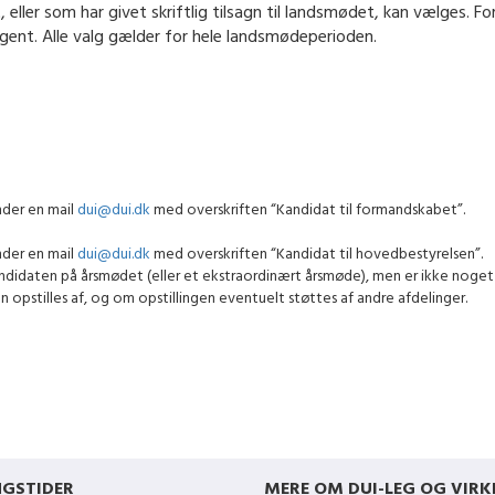
eller som har givet skriftlig tilsagn til landsmødet, kan vælges. 
gent. Alle valg gælder for hele landsmødeperioden.
der en mail
dui@dui.dk
med overskriften “Kandidat til formandskabet”.
der en mail
dui@dui.dk
med overskriften “Kandidat til hovedbestyrelsen”.
didaten på årsmødet (eller et ekstraordinært årsmøde), men er ikke noget 
n opstilles af, og om opstillingen eventuelt støttes af andre afdelinger.
NGSTIDER
MERE OM DUI-LEG OG VIRK