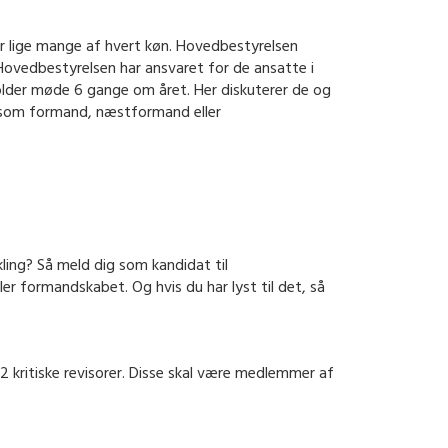
r lige mange af hvert køn. Hovedbestyrelsen
 Hovedbestyrelsen har ansvaret for de ansatte i
lder møde 6 gange om året. Her diskuterer de og
 op som formand, næstformand eller
ling? Så meld dig som kandidat til
er formandskabet. Og hvis du har lyst til det, så
ritiske revisorer. Disse skal være medlemmer af