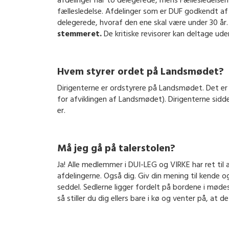
afdelinger har to delegerede, mens Fællesledelser
fællesledelse. Afdelinger som er DUF godkendt af 
delegerede, hvoraf den ene skal være under 30 å
stemmeret.
De kritiske revisorer kan deltage u
Hvem styrer ordet på Landsmødet?
Dirigenterne er ordstyrere på Landsmødet. Det er
for afviklingen af Landsmødet). Dirigenterne sidd
er.
Må jeg gå på talerstolen?
Ja! Alle medlemmer i DUI-LEG og VIRKE har ret til 
afdelingerne. Også dig. Giv din mening til kende og
seddel. Sedlerne ligger fordelt på bordene i mødes
så stiller du dig ellers bare i kø og venter på, at de