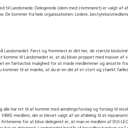
ed til Landsmøde. Delegerede (dem med stemmeret) er valgt af afde
rne. De kommer fra hele organisationen: Ledere, bestyrelsesmedl
å Landsmødet. Først og fremmest er det her, de største beslutning
 at komme til Landsmødet er, at du bliver proppet med masser af v
det en fantastisk mulighed for at møde medlemmer og ansatte fra 
 kommer til at mærke, at du er en del af et stort og stærkt fælle
og alle har ret til at komme med ændringsforslag og forslag til reso
 VIRKE-medlem, der er blevet valgt af sin afdeling til at repræs
g. Kriterierne for at blive delegeret er, at man er medlem af DUI-L