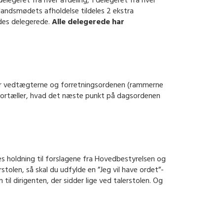
legeret fra hver afdeling, 1 delegeret fra hver
landsmødets afholdelse tildeles 2 ekstra
des delegerede.
Alle delegerede har
lder vedtægterne og forretningsordenen (rammerne
og fortæller, hvad det næste punkt på dagsordenen
res holdning til forslagene fra Hovedbestyrelsen og
rstolen, så skal du udfylde en ”Jeg vil have ordet”-
il dirigenten, der sidder lige ved talerstolen. Og