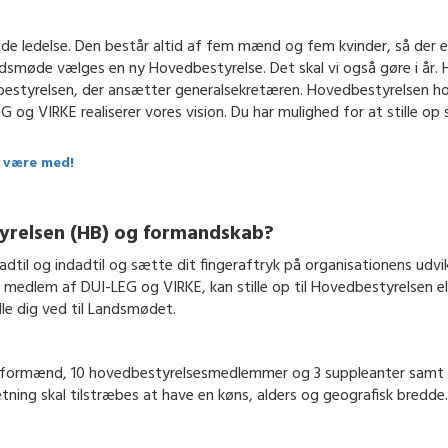
e ledelse. Den består altid af fem mænd og fem kvinder, så der e
ndsmøde vælges en ny Hovedbestyrelse. Det skal vi også gøre i år.
estyrelsen, der ansætter generalsekretæren. Hovedbestyrelsen ho
I-LEG og VIRKE realiserer vores vision. Du har mulighed for at stille
l være med!
tyrelsen (HB) og formandskab?
dtil og indadtil og sætte dit fingeraftryk på organisationens udvik
 medlem af DUI-LEG og VIRKE, kan stille op til Hovedbestyrelsen ell
ille dig ved til Landsmødet.
rmænd, 10 hovedbestyrelsesmedlemmer og 3 suppleanter samt 2 k
ng skal tilstræbes at have en køns, alders og geografisk bredde.