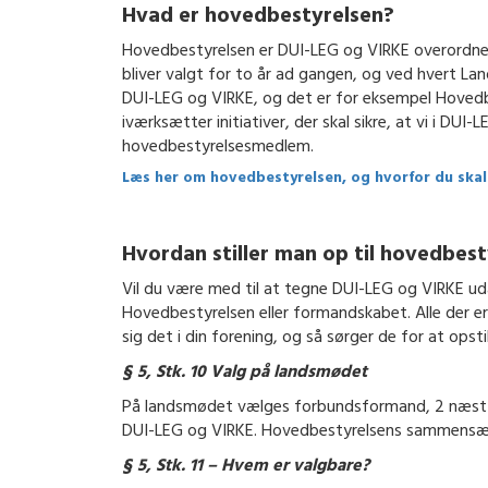
Hvad er hovedbestyrelsen?
Hovedbestyrelsen er DUI-LEG og VIRKE overordned
bliver valgt for to år ad gangen, og ved hvert La
DUI-LEG og VIRKE, og det er for eksempel Hovedb
iværksætter initiativer, der skal sikre, at vi i DU
hovedbestyrelsesmedlem.
Læs her om hovedbestyrelsen, og hvorfor du ska
Hvordan stiller man op til hovedbes
Vil du være med til at tegne DUI-LEG og VIRKE uda
Hovedbestyrelsen eller formandskabet. Alle der er
sig det i din forening, og så sørger de for at opst
§ 5, Stk. 10 Valg på landsmødet
På landsmødet vælges forbundsformand, 2 næstfo
DUI-LEG og VIRKE. Hovedbestyrelsens sammensætni
§ 5, Stk. 11 – Hvem er valgbare?