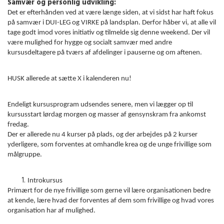
Samvær og personlig udvikling:
Det er efterhånden ved at være længe siden, at vi sidst har haft fokus
på samvær i DUI-LEG og VIRKE på landsplan. Derfor håber vi, at alle vil
tage godt imod vores initiativ og tilmelde sig denne weekend. Der vil
være mulighed for hygge og socialt samvær med andre
kursusdeltagere på tværs af afdelinger i pauserne og om aftenen.
HUSK allerede at sætte X i kalenderen nu!
Endeligt kursusprogram udsendes senere, men vi lægger op til
kursusstart lørdag morgen og masser af gensynskram fra ankomst
fredag.
Der er allerede nu 4 kurser på plads, og der arbejdes på 2 kurser
yderligere, som forventes at omhandle krea og de unge frivillige som
målgruppe.
Introkursus
Primært for de nye frivillige som gerne vil lære organisationen bedre
at kende, lære hvad der forventes af dem som frivillige og hvad vores
organisation har af mulighed.