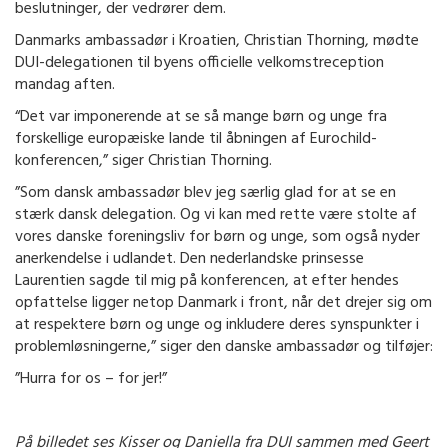
beslutninger, der vedrører dem.
Danmarks ambassadør i Kroatien, Christian Thorning, mødte
DUI-delegationen til byens officielle velkomstreception
mandag aften.
“Det var imponerende at se så mange børn og unge fra
forskellige europæiske lande til åbningen af Eurochild-
konferencen,” siger Christian Thorning.
”Som dansk ambassadør blev jeg særlig glad for at se en
stærk dansk delegation. Og vi kan med rette være stolte af
vores danske foreningsliv for børn og unge, som også nyder
anerkendelse i udlandet. Den nederlandske prinsesse
Laurentien sagde til mig på konferencen, at efter hendes
opfattelse ligger netop Danmark i front, når det drejer sig om
at respektere børn og unge og inkludere deres synspunkter i
problemløsningerne,” siger den danske ambassadør og tilføjer:
”Hurra for os – for jer!”
På billedet ses Kisser og Daniella fra DUI sammen med Geert