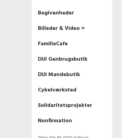
Begivenheder
Billeder & Video >
Nonfirmation 2024
FamilieCafe
Fastelavnsfest 2024
DUI Genbrugsbutik
Nonfirmation 2023
DUI Mandebutik
Fastelavn 2023
Cykelværksted
Halloween 2022
Solidaritetsprojekter
1. maj 2022
Nonfirmation
Fastelavn 2022
Østre Alle 89, 9000 Aalborg