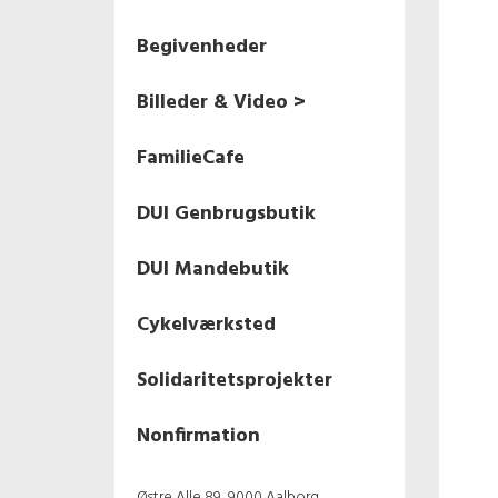
Begivenheder
Billeder & Video >
Nonfirmation 2024
FamilieCafe
Fastelavnsfest 2024
DUI Genbrugsbutik
Nonfirmation 2023
DUI Mandebutik
Fastelavn 2023
Cykelværksted
Halloween 2022
Solidaritetsprojekter
1. maj 2022
Nonfirmation
Fastelavn 2022
Østre Alle 89, 9000 Aalborg