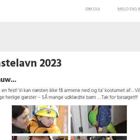
OM DUI
MELD DIG 
stelavn 2023
uw...
e en fest! Vi kan næsten ikke få armene ned og ta’ kostumet af… Vil
e herlige gæster – SÅ mange udklædte børn … Tak for besøget!!!