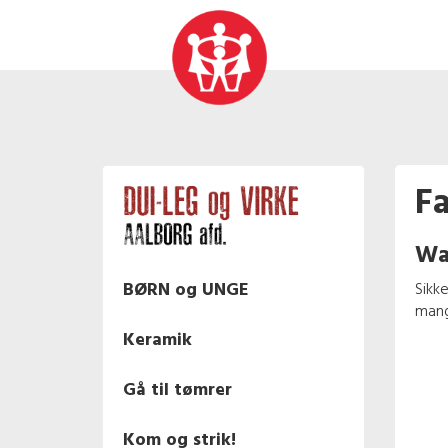
Fa
Wa
BØRN og UNGE
Sikk
mang
Keramik
Gå til tømrer
Kom og strik!