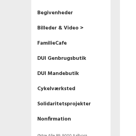
Begivenheder
Billeder & Video >
Nonfirmation 2024
FamilieCafe
Fastelavnsfest 2024
DUI Genbrugsbutik
Nonfirmation 2023
DUI Mandebutik
Fastelavn 2023
Cykelværksted
Halloween 2022
Solidaritetsprojekter
1. maj 2022
Nonfirmation
Fastelavn 2022
Østre Alle 89, 9000 Aalborg