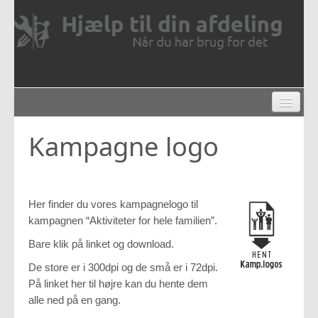
NYTTIGE LINKS
FUNDRAISING
Kampagne logo
GUIDES M.M.
VORES DUI
BESTYRELSESNETVÆRKET
Her finder du vores kampagnelogo til
kampagnen “Aktiviteter for hele familien”.
Bare klik på linket og download.
De store er i 300dpi og de små er i 72dpi.
På linket her til højre kan du hente dem
alle ned på en gang.