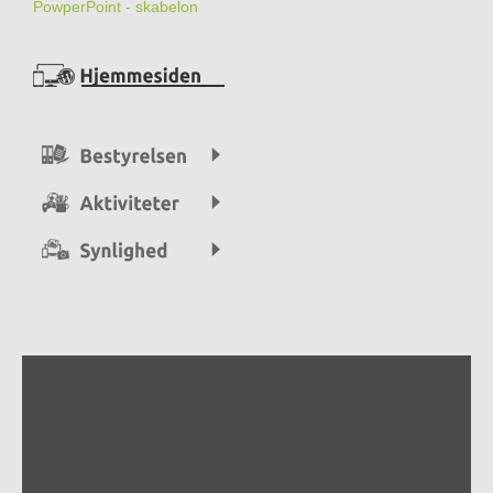
PowperPoint - skabelon