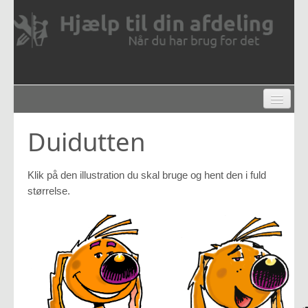
NYTTIGE LINKS
FUNDRAISING
Duidutten
GUIDES M.M.
VORES DUI
Klik på den illustration du skal bruge og hent den i fuld
størrelse.
BESTYRELSESNETVÆRKET