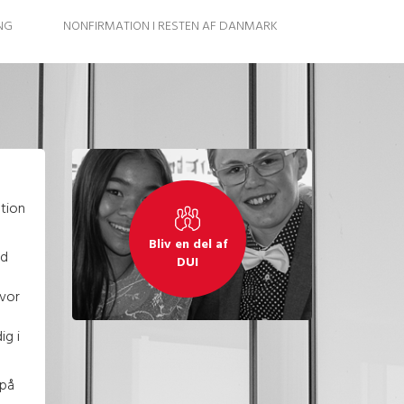
NG
NONFIRMATION I RESTEN AF DANMARK
tion
Bliv en del af
id
DUI
vor
ig i
 på