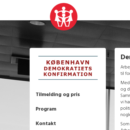
De
Arbe
til f
Med 
og d
Tilmelding og pris
Samm
vi h
poli
Program
nogl
Kontakt
Som 