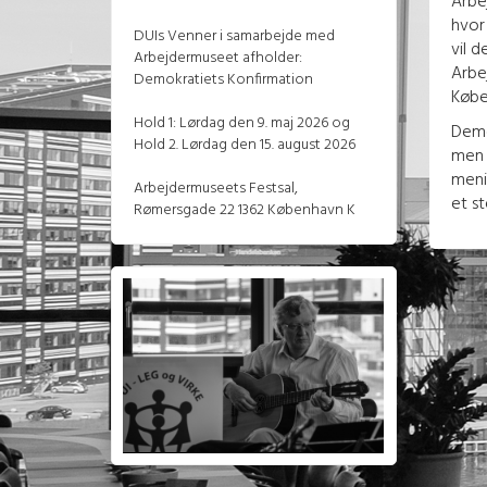
Arbe
hvor
DUIs Venner i samarbejde med
vil 
Arbejdermuseet afholder:
Arbe
Demokratiets Konfirmation
Købe
Hold 1: Lørdag den 9. maj 2026 og
Demo
Hold 2. Lørdag den 15. august 2026
men 
meni
Arbejdermuseets Festsal,
et s
Rømersgade 22 1362 København K