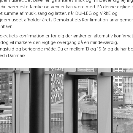
jdermuseet. Det bliver en garanteret smuk og mindeværdig fejring
 din nærmeste familie og venner kan være med. På denne dejlige 
det summe af musik, sang og latter, når DUI-LEG og VIRKE og
jdermuseet afholder årets Demokratiets Konfirmation-arrangemen
nhavn.
kratiets konfirmation er for dig der ønsker en alternativ konfirmat
dog vil markere den vigtige overgang på en mindeværdig,
ngsfuld og berigende måde. Du er mellem 13 og 15 år og du har b
ted i Danmark.