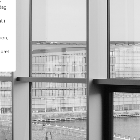
,
dag
t i
ion,
opæl