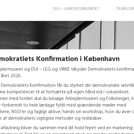
DUI – LANDSFORBUNDET
TILMELDI
mokratiets Konfirmation i København
jdermuseet og DUI – LEG og VIRKE tilbyder Demokratiets konfirma
oråret 2026.
Demokratiets Konfirmation får du styrket din demokratiske selvtill
ine kompetencer til at fortsætte på egen hånd ind i voksenlivet.
en med holdet skal du besøge Arbejdermuseet og Folketinget, h
ar forberedt to hele lørdage fyldt med spændende møder med
tikere, NGO’er og fagligt aktive, hands-on workshop, hvor du øver d
e af demokratiets vigtigste metoder og redskaber.
afslutning bliver du sammen med dit hold fejret ved en markering